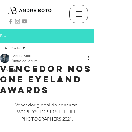
Post
All Posts
Andre Boto
All Posts
1 min de leitura
Vencedor nos
Prémio
One EYELAND
Awards
Vencedor global do concurso 
WORLD'S TOP 10 STILL LIFE 
PHOTOGRAPHERS 2021.